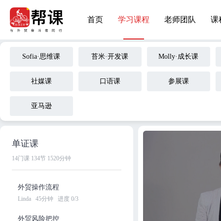
首页
学习课程
老师团队
课
Sofia·思维课
苔米·开发课
Molly·成长课
社媒课
口语课
参展课
亚马逊
单证课
14门课
134节
1520分钟
外贸操作流程
Linda
45分钟
进度 0/3
外贸风险把控