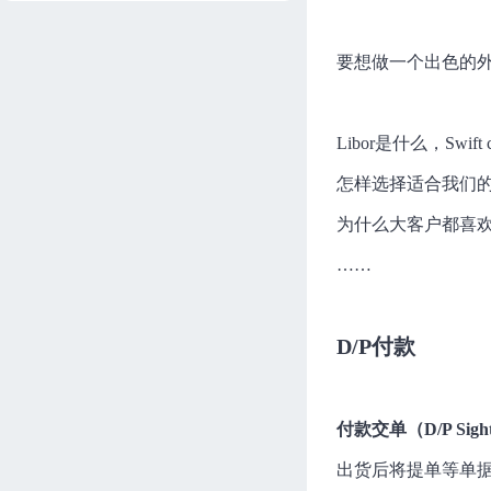
信用证精通篇
May
124分钟
进度 0/8
要想做一个出色的
产品责任险
May
148分钟
进度 0/12
Libor是什么，Swift
关于出口信用保险那些事
May
94分钟
进度 0/8
怎样选择适合我们的
出口退税全套流程
为什么大客户都喜欢
帮课
150分钟
进度 0/30
……
外贸必知的船务知识
May
116分钟
进度 0/9
D/P付款
海外代理商合同及商务条款
王瑶
122分钟
进度 0/9
付款交单（D/P Sight）
出货后将提单等单