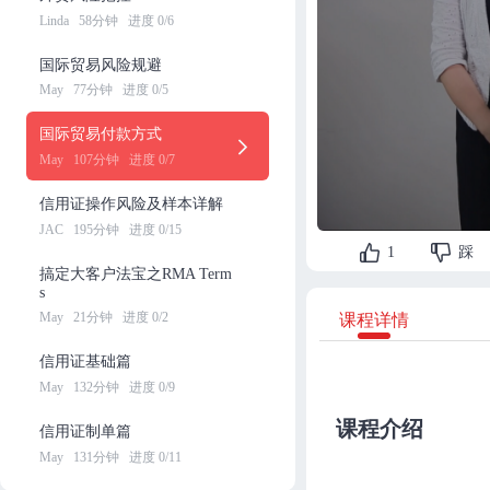
Linda
58分钟
进度 0/6
国际贸易风险规避
May
77分钟
进度 0/5
国际贸易付款方式
May
107分钟
进度 0/7
信用证操作风险及样本详解
JAC
195分钟
进度 0/15
1
踩
搞定大客户法宝之RMA Term
s
May
21分钟
进度 0/2
课程详情
信用证基础篇
May
132分钟
进度 0/9
课程介绍
信用证制单篇
May
131分钟
进度 0/11