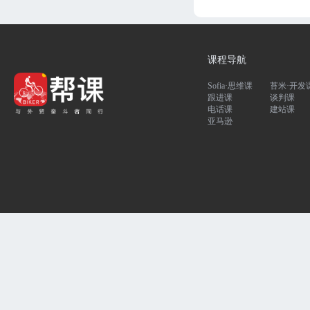
课程导航
Sofia·思维课
苔米·开发
跟进课
谈判课
电话课
建站课
亚马逊