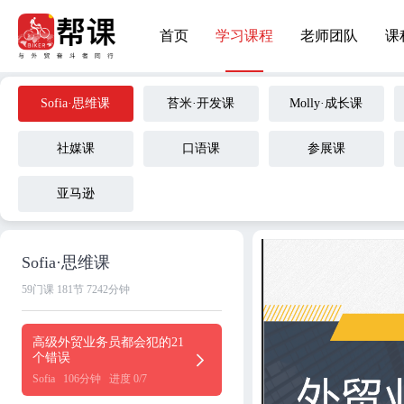
首页
学习课程
老师团队
课
Sofia·思维课
苔米·开发课
Molly·成长课
社媒课
口语课
参展课
亚马逊
Sofia·思维课
59门课
181节
7242分钟
高级外贸业务员都会犯的21
个错误
Sofia
106分钟
进度 0/7