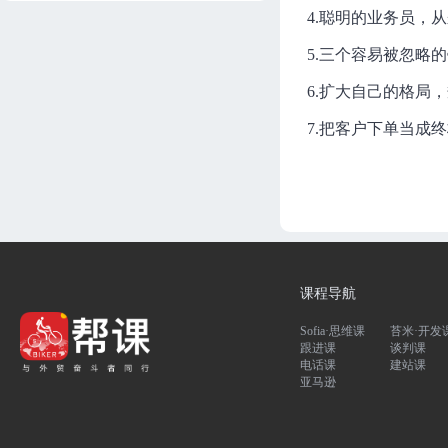
4.聪明的业务员，从来
Sofia独创商务谈判各种问题
的秘籍
5.三个容易被忽略的
Sofia
91分钟
进度 0/8
6.扩大自己的格局，
亿路同行--从零到亿万项目历
7.把客户下单当成终
程大剖析
Sofia
83分钟
进度 0/6
一套高级价格谈判策略运用
Sofia
134分钟
进度 0/11
外贸业绩增长大课之《展会
致胜秘籍》
课程导航
Sofia
173分钟
进度 0/1
Sofia·思维课
苔米·开发
轻而易举建立与客户的粘性
跟进课
谈判课
Sofia
120分钟
进度 0/11
电话课
建站课
亚马逊
高效开展视频会议一招致胜
Sofia
89分钟
进度 0/7