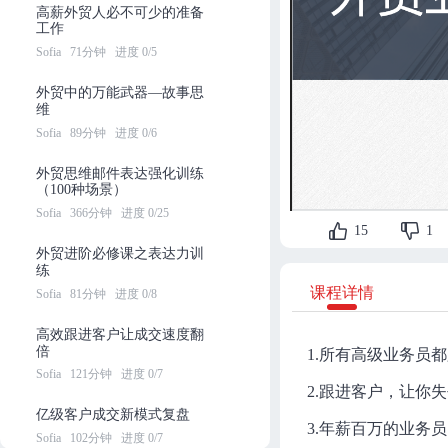
高薪外贸人必不可少的准备
工作
Sofia
71分钟
进度 0/5
外贸中的万能武器—故事思
维
Sofia
89分钟
进度 0/6
外贸思维邮件表达强化训练
（100种场景）
Sofia
366分钟
进度 0/25
15
1
外贸进阶必修课之表达力训
练
课程详情
Sofia
81分钟
进度 0/8
高效跟进客户让成交速度翻
倍
1.所有高级业务员都必
Sofia
121分钟
进度 0/7
2.跟进客户，让你失去
亿级客户成交新模式复盘
3.年薪百万的业务员
Sofia
102分钟
进度 0/7