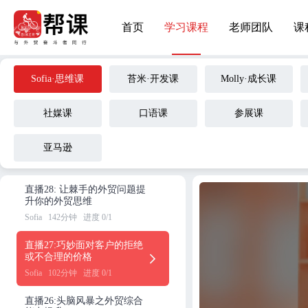
Sofia
182分钟
进度 0/1
首页
学习课程
老师团队
课
直播31:如何通过有技巧性的
拒绝给自己加分
Sofia
112分钟
进度 0/1
Sofia·思维课
苔米·开发课
Molly·成长课
直播30:国外参展及地推技巧
Sofia
173分钟
进度 0/1
社媒课
口语课
参展课
直播29:用解决问题的思维做
外贸
亚马逊
Sofia
143分钟
进度 0/1
直播28: 让棘手的外贸问题提
升你的外贸思维
Sofia
142分钟
进度 0/1
直播27:巧妙面对客户的拒绝
或不合理的价格
Sofia
102分钟
进度 0/1
直播26:头脑风暴之外贸综合