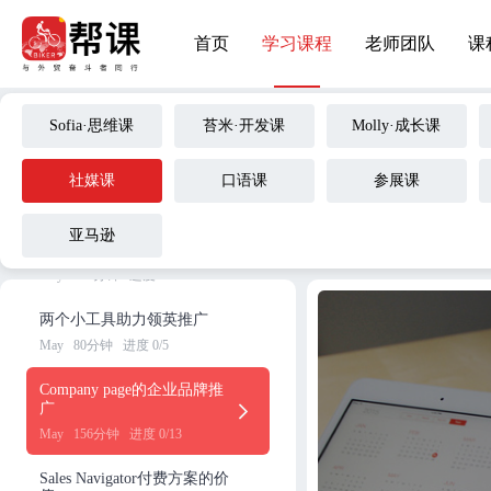
领英躺赚未来客户法
首页
学习课程
老师团队
课
May
28分钟
进度 0/2
领英搜索受限巧应对
Sofia·思维课
苔米·开发课
Molly·成长课
May
40分钟
进度 0/3
领英账号受限解决方案
社媒课
口语课
参展课
May
92分钟
进度 0/5
亚马逊
领英强势助力传统展会
May
114分钟
进度 0/8
两个小工具助力领英推广
May
80分钟
进度 0/5
Company page的企业品牌推
广
May
156分钟
进度 0/13
Sales Navigator付费方案的价