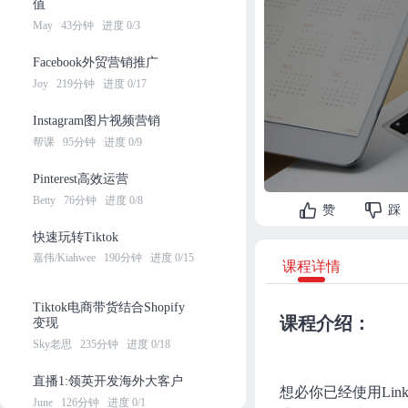
值
May
43分钟
进度 0/3
Facebook外贸营销推广
Joy
219分钟
进度 0/17
Instagram图片视频营销
帮课
95分钟
进度 0/9
Pinterest高效运营
Betty
76分钟
进度 0/8
赞
踩
快速玩转Tiktok
嘉伟/Kiahwee
190分钟
进度 0/15
课程详情
Tiktok电商带货结合Shopify
课程介绍：
变现
Sky老思
235分钟
进度 0/18
直播1:领英开发海外大客户
想必你已经使用Link
June
126分钟
进度 0/1