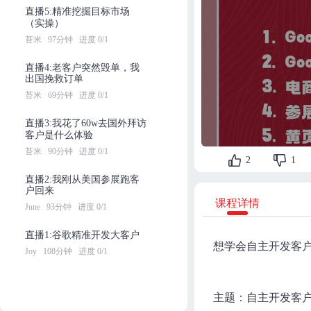
直播5:精准挖掘目标市场
（实操）
苔米
97分钟
进度 0/1
直播4:老客户突然毁单，我
出国挽救订单
苔米
69分钟
进度 0/1
直播3:我花了60w去国外拜访
客户是什么体验
苔米
90分钟
进度 0/1
2
1
直播2:我刚从美国参展跑客
户回来
课程详情
June
93分钟
进度 0/1
直播1:谷歌精准开发大客户
想学会自主开发客
Joy
108分钟
进度 0/1
主题：自主开发客户