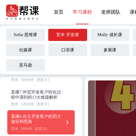
苔米
98分钟
进度 0/1
首页
学习课程
老师团队
课
直播10: 外贸人如何利用AI高
效工作
苔米
104分钟
进度 0/1
Sofia·思维课
苔米·开发课
Molly·成长课
直播9:每个外贸人必修的人
工智能课
社媒课
口语课
参展课
苔米
114分钟
进度 0/1
亚马逊
直播8:每个外贸人必修的未
来之课——AI智能提效
苔米
105分钟
进度 0/1
直播7:外贸开发客户转化过
程中遇到的13大难题解析
苔米
128分钟
进度 0/1
直播6:自主开发客户的四大
途径和思路
苔米
98分钟
进度 0/1