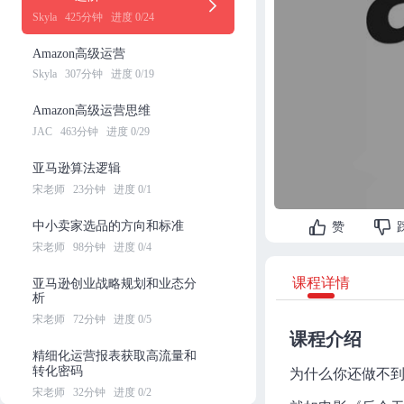
Skyla
425分钟
进度 0/24
Amazon高级运营
Skyla
307分钟
进度 0/19
Amazon高级运营思维
JAC
463分钟
进度 0/29
亚马逊算法逻辑
宋老师
23分钟
进度 0/1
中小卖家选品的方向和标准
赞
宋老师
98分钟
进度 0/4
课程详情
亚马逊创业战略规划和业态分
析
宋老师
72分钟
进度 0/5
课程介绍
精细化运营报表获取高流量和
转化密码
为什么你还做不
宋老师
32分钟
进度 0/2