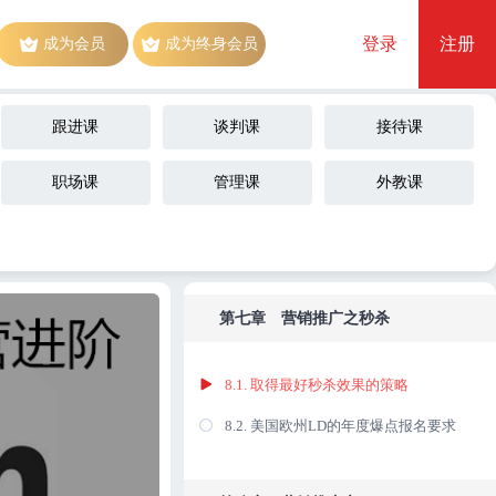
登录
注册
成为会员
成为终身会员
第六章 营销推广之广告
7.1 广告之决定acos高低的核心因素
跟进课
谈判课
接待课
7.2 自动广告的打法
职场课
管理课
外教课
7.3 手动广告的打法
7.4 广告的数据报表分析
第七章 营销推广之秒杀
8.1. 取得最好秒杀效果的策略
8.2. 美国欧州LD的年度爆点报名要求