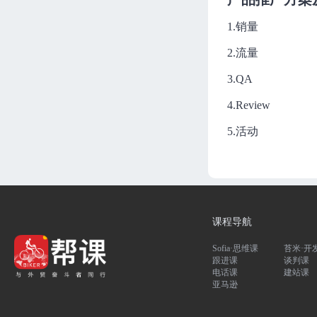
Joyce
88分钟
进度 0/1
1.销量
亚马逊Listing文案优化，稳步
打造爆款产品
2.流量
Joyce
97分钟
进度 0/1
3.QA
亚马逊Listing文案写作实操课P
1
4.Review
Joyce
133分钟
进度 0/1
5.活动
亚马逊Listing文案写作实操课P
2
Joyce
95分钟
进度 0/1
如何轻松上手打造亚马逊品牌
旗舰店？
课程导航
Joyce
61分钟
进度 0/1
Sofia·思维课
苔米·开
跟进课
谈判课
亚马逊美国站卖家如何利用帖
电话课
建站课
子布局大促？
亚马逊
Joyce
82分钟
进度 0/1