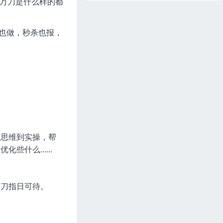
销万刀是什么样的都
告也做，秒杀也报，
从思维到实操，帮
什么......
万刀指日可待。