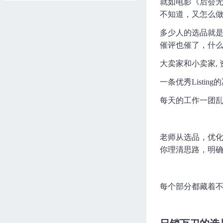
就如电影《后会无
不知道，又怎么
跨境电商大卖家经验
帮课
156分钟
进度 0/10
多少人的选品就是
催评也催了，什
Amazon12期更新
Skyla
761分钟
进度 0/12
大卖家和小卖家,
ABA数据分析&品类调研，亚
一条优秀Listi
马逊两大新功能提升选品效
率！
每天的工作一团乱
Joyce
57分钟
进度 0/1
亚马逊必懂的财务报表
老师从选品，优
宋老师
40分钟
进度 0/2
你理清思路，明确
解密商机探测器&搜索目录绩
效，提升选品和运营效率！
Joyce
56分钟
进度 0/1
每个部分都藏着
亚马逊提升10%留评率的白帽
打法
Joyce
61分钟
进度 0/1