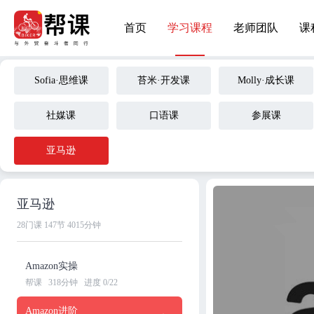
首页
学习课程
老师团队
课
Sofia·思维课
苔米·开发课
Molly·成长课
社媒课
口语课
参展课
亚马逊
亚马逊
28门课
147节
4015分钟
Amazon实操
帮课
318分钟
进度 0/22
Amazon进阶