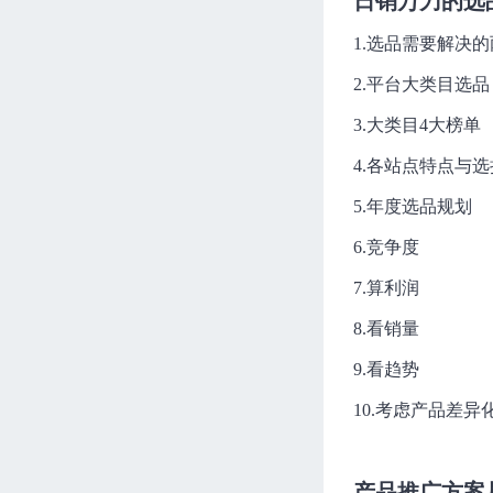
日销万刀的选
亚马逊ROAS数据分析及PPC排
1.选品需要解决
名逻辑
Joyce
64分钟
进度 0/1
2.平台大类目选品
SP手动广告逻辑与技巧，帮你
3.大类目4大榜单
获得干净精准流量
4.各站点特点与选
Joyce
64分钟
进度 0/1
5.年度选品规划
SP广告策略和逻辑的实际运用
Joyce
73分钟
进度 0/1
6.竞争度
解锁亚马逊A9算法的底层逻辑
7.算利润
（上）
Joyce
73分钟
进度 0/1
8.看销量
9.看趋势
解锁亚马逊A9算法的底层逻辑
（下）
10.考虑产品差异
Joyce
61分钟
进度 0/1
亚马逊前台类目导航9大板块规
则和原理详解
产品推广方案