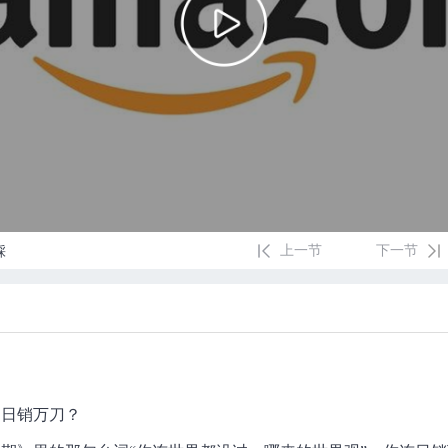
上一节
下一节
踩
到日销万刀？