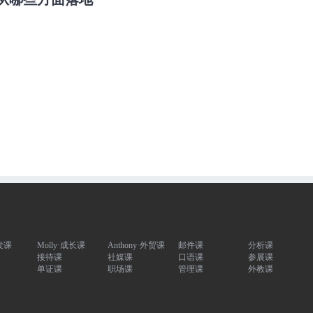
发课
Molly·成长课
Anthony·外贸课
邮件课
分析课
接待课
社媒课
口语课
参展课
单证课
职场课
管理课
外教课