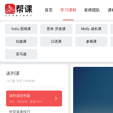
首页
学习课程
老师团队
课
Sofia·思维课
苔米·开发课
Molly·成长课
社媒课
口语课
参展课
亚马逊
谈判课
11门课
70节
1344分钟
谈判成交利器
JAC
289分钟
进度 0/16
外贸逼单技巧