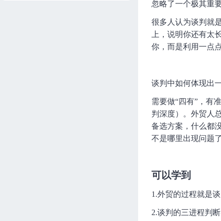
忽略了一个极其重
直播3:外贸谈判 · 产品之外的
很多人认为谈判就
危机公关
Sasa
60分钟
进度 0/1
上，说明你还有太
你，而是利用一点点
直播2:把谈钱伤感情升级为
谈钱增感情
Nancy
54分钟
进度 0/1
谈判中如何体现出
直播1:原来价格也可以不是
需要做“四有”，有
谈判的必选项
Nancy
69分钟
进度 0/1
判深度）。外贸人
备选方案，什么都
不是哪里出现问题
可以学到
1.外贸的过程就是
2.谈判的三进程判