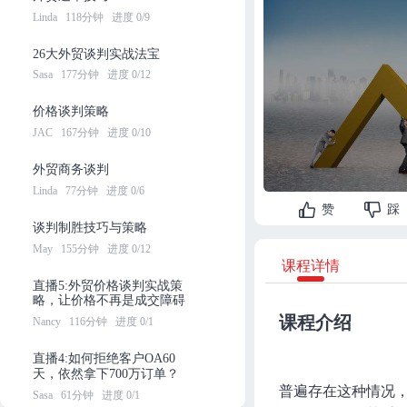
Linda
118分钟
进度 0/9
26大外贸谈判实战法宝
Sasa
177分钟
进度 0/12
价格谈判策略
JAC
167分钟
进度 0/10
外贸商务谈判
Linda
77分钟
进度 0/6
赞
踩
谈判制胜技巧与策略
May
155分钟
进度 0/12
课程详情
直播5:外贸价格谈判实战策
略，让价格不再是成交障碍
课程介绍
Nancy
116分钟
进度 0/1
直播4:如何拒绝客户OA60
天，依然拿下700万订单？
普遍存在这种情况
Sasa
61分钟
进度 0/1