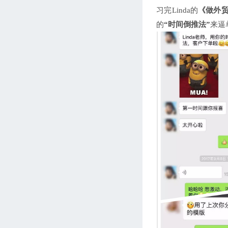
习完Linda的
《做外
的
“时间倒推法”
来逼