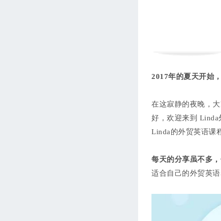
西语第七单元：我的家和商
务旅行
Leticia
105分钟
进度 0/7
西语第八单元：常用动介词
集锦
Leticia
133分钟
进度 0/10
2017年的夏天开
西语外贸商务专题
Leticia
241分钟
进度 0/21
在这寂静的夜晚，大
好，欢迎来到 Linda
Linda的外贸英语
每天的分享虽不多，
适合自己的外贸英语