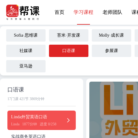
首页
学习课程
老师团队
课
Sofia·思维课
苔米·开发课
Molly·成长课
社媒课
口语课
参展课
亚马逊
口语课
17门课
421节
3869分钟
Linda外贸英语口语
Linda
1877分钟
进度 0/258
实战商务英语口语