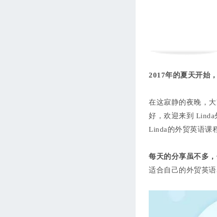
西语第七单元：我的家和商
务旅行
Leticia
105分钟
进度 0/7
西语第八单元：常用动介词
集锦
Leticia
133分钟
进度 0/10
2017年的夏天开
西语外贸商务专题
Leticia
241分钟
进度 0/21
在这寂静的夜晚，大
好，欢迎来到 Linda
Linda的外贸英语
每天的分享虽不多，
适合自己的外贸英语