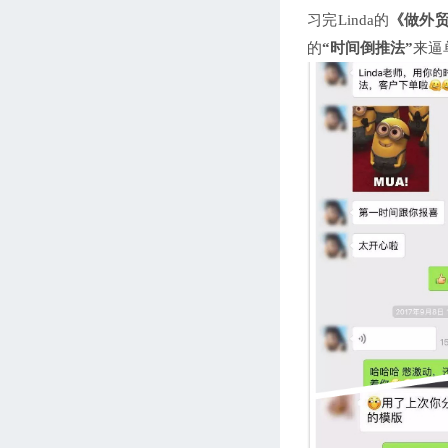
习完Linda的
《做外
的
“时间倒推法”
来逼