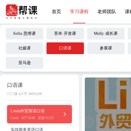
首页
学习课程
老师团队
课
Sofia·思维课
苔米·开发课
Molly·成长课
社媒课
口语课
参展课
亚马逊
口语课
17门课
421节
3869分钟
Linda外贸英语口语
Linda
1877分钟
进度 0/258
实战商务英语口语