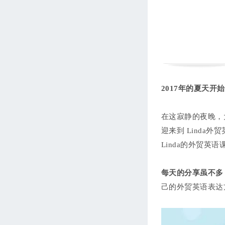
西语第七单元：我的家和商务
旅行
Leticia
105分钟
进度 0/7
西语第八单元：常用动介词集
锦
Leticia
133分钟
进度 0/10
西语外贸商务专题
2017年的夏天
Leticia
241分钟
进度 0/21
在这寂静的夜晚，
迎来到 Linda外贸
Linda的外贸英
每天的分享虽不多
己的外贸英语表达