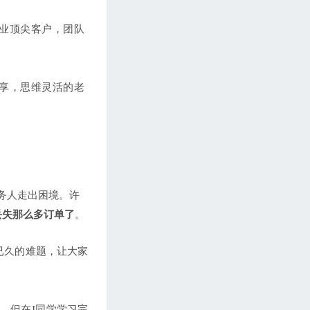
第75期 【外贸技巧篇】客户说，你们公
业顶尖客户，团队
司小成立时间短，不想合作,怎么办？
（二）
第76期 【客户接待篇】从酒店接到客户
后，去公司途中聊什么？（二）
享，思维灵活的老
第77期 【英语基础篇】外贸商务英语词
汇--关于订单细节确认（一）
第78期 【英语基础篇】外贸商务英语词
汇--关于订单细节确认（二）
第79期 【外贸技巧篇】年关将至，如何
促单
务人走出困境。许
第80期 【人文旅游&饮食文化】中国八
丢失那么多订单了
。
大菜系之一 湖南菜系
第81期 【客户接待篇】从酒店接到客户
已久的难题，让大家
后，去公司途中聊什么？（三）
第82期 【英语基础篇】外贸商务英语词
汇（八）
单，但在J同学学习完