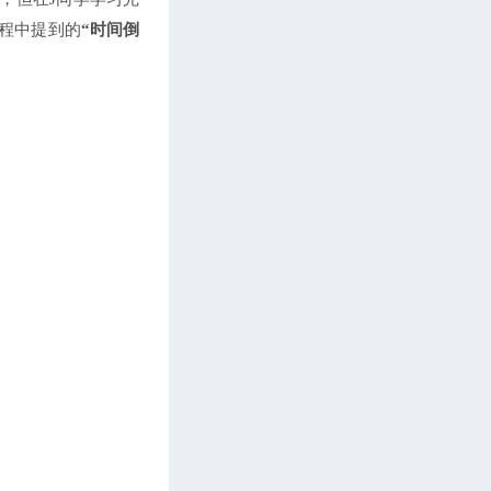
第83期 【外贸技巧篇】当客户说：交货
期若满足不了他的要求，不下单，怎么
课程中提到的
“时间倒
办？
第84期 【人文旅游&饮食文化】安徽菜
系&对于各类菜系翻译的解读
第85期 【Linda闲话】怎样克服打电话的
恐惧
第86期 【外贸技巧篇】展会后第一封跟
进邮件
第87期 【电话营销篇】展会后第一个电
话怎么打
第88期 【外贸技巧篇】即学即用的展会
口语以及展后跟进客户小技巧
第89期 【英语基础篇】外贸商务英语词
汇---关于发货
第90期 【Linda闲话】客户的圣诞礼物，
你准备好了么？
第91期 【外贸技巧篇】如何巧妙的推荐