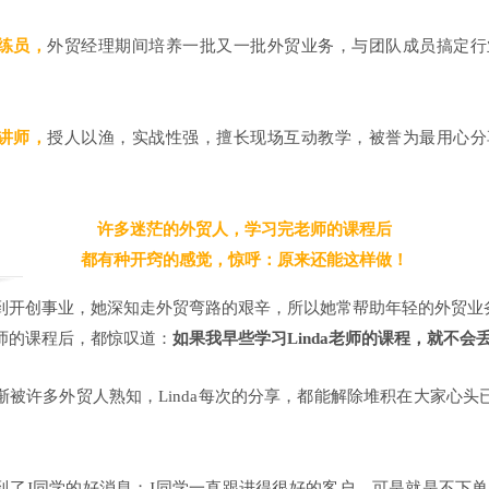
练员，
外贸经理期间培养一批又一批外贸业务，与团队成员搞定行
讲师，
授人以渔，实战性强，擅长现场互动教学，被誉为最用心分
许多迷茫的外贸人，学习完老师的课程后
都有种开窍的感觉，惊呼：原来还能这样做！
到开创事业，她深知走外贸弯路的艰辛，所以她常帮助年轻的外贸业
师的课程后，都惊叹道：
如果我早些学习Linda老师的课程，就不会
渐被许多外贸人熟知，Linda每次的分享，都能解除堆积在大家心头
就收到了J同学的好消息；J同学一直跟进得很好的客户，可是就是不下