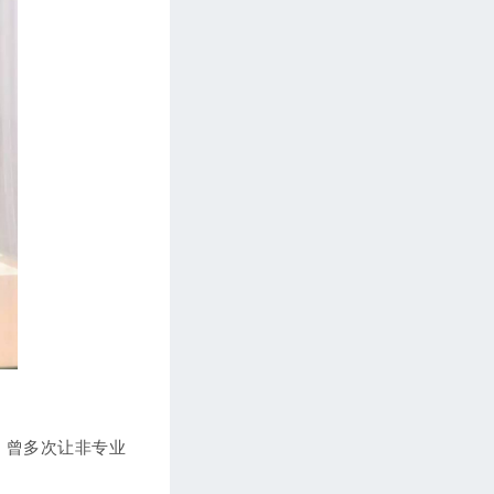
第66期 【英语基础篇】外贸商务英语词
组（六）
第67期 【人文旅游&饮食文化】中国八
大菜系之一 福建菜系
第68期 【人文旅游&饮食文化】中秋节
第69期 【Linda闲话】英国人最不喜欢的
餐厅用餐习惯
第70期 【Linda闲话】如何做一个高情商
的人
第71期 【Linda闲话】聊天话题：哥伦布
日&美国拉斯维加斯枪击事件
第72期 【客户接待篇】从酒店接到客户
后，去公司途中聊什么？（一）
第73期 【英语基础篇】外贸英语词汇
（七）
s；曾多次让非专业
第74期 【外贸技巧篇】客户说，你们公
司小成立时间短，不想合作,怎么办？
（一）