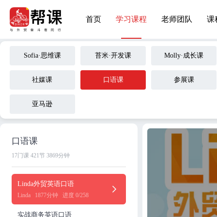
首页
学习课程
老师团队
课
Sofia·思维课
苔米·开发课
Molly·成长课
社媒课
口语课
参展课
亚马逊
口语课
17门课
421节
3869分钟
Linda外贸英语口语
Linda
1877分钟
进度 0/258
实战商务英语口语