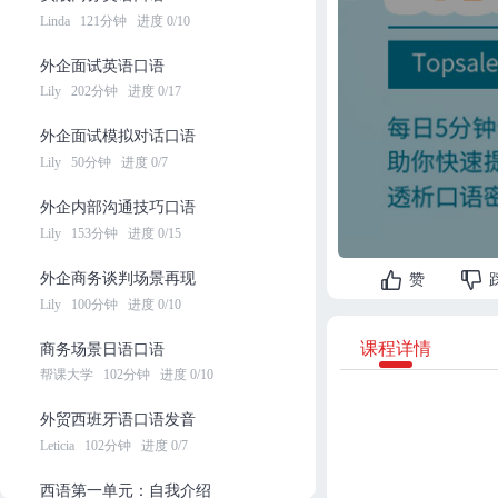
Linda
121分钟
进度 0/10
外企面试英语口语
Lily
202分钟
进度 0/17
外企面试模拟对话口语
Lily
50分钟
进度 0/7
外企内部沟通技巧口语
Lily
153分钟
进度 0/15
外企商务谈判场景再现
赞
Lily
100分钟
进度 0/10
课程详情
商务场景日语口语
帮课大学
102分钟
进度 0/10
外贸西班牙语口语发音
Leticia
102分钟
进度 0/7
西语第一单元：自我介绍