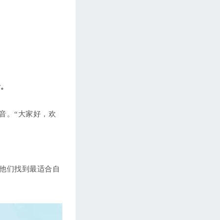
Linda外贸英语口语（51-100期，共258
期）
第51期 【电话营销篇】如何电话客户争
取展会见面机会
第52期 【英语基础篇】外贸商务常用词
音。
汇（三）
第53期 【人文旅游&饮食文化】中国八
大菜系之一 江苏菜系
音。“大家好，欢
第54期 【Linda闲话】如何克服拖延症
第55期 【电话营销篇】如何巧妙越过前
台
他们找到最适合自
第56期 【英语基础篇】外贸商务常用词
组（四）
第57期 【外贸技巧篇】人民币升值，原
材料涨价，导致价格上涨，我们怎么谈
（一）？