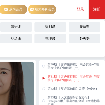
第25期 【外贸技巧篇】oh NO, 我的供应
商以低20%的价格挖我客户（一）
登录
注册
成为会员
成为终身会员
第26期 【外贸技巧篇】oh NO, 我的供应
商以低20%的价格挖我客户（二）
跟进课
谈判课
接待课
第27期 【英语基础篇】十大记忆单词技
巧（一）
职场课
管理课
外教课
第28期 【英语基础篇】十大记忆单词技
巧（二）
第29期 【Linda闲话】谈资：你知道星座
的妙用么？
第30期 【客户接待篇】 展会英语--与新
的专业客户如何谈（一）
第31期 【客户接待篇】 展会英语--与新
的专业客户如何谈（二）
第32期 【英语基础篇】发音--神奇的t
第33期 【人文旅游&饮食文化】
Instagram用户最喜欢的全球10大地标排
行榜