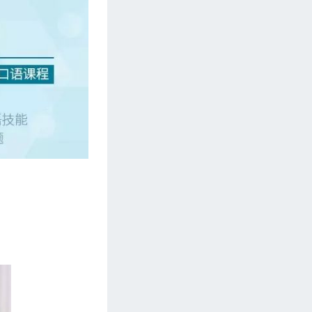
第58期 【外贸技巧篇】人民币升值，原
材料涨价，导致价格上涨，我们怎么谈
（二）？
第59期 【人文旅游&饮食文化】中国八
大菜系之一 山东菜系
第60期 【客户接待篇】机场见面接客
户，如何说？
第61期 【英语基础篇】外贸商务英语词
汇（五）
第62期 【外贸技巧篇】展会上客户太
多，如何兼顾？（一）
第63期 【外贸技巧篇】展会上客户太
多，如何兼顾？（二）
第64期 【人文旅游&饮食文化】中国八
大菜系之一 浙江菜系
第65期 【客户接待篇】 机场接到客户，
去公司途中聊什么？