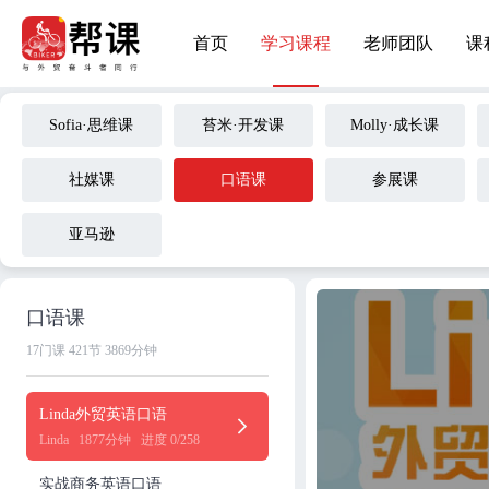
首页
学习课程
老师团队
课
Sofia·思维课
苔米·开发课
Molly·成长课
社媒课
口语课
参展课
亚马逊
口语课
17门课
421节
3869分钟
Linda外贸英语口语
Linda
1877分钟
进度 0/258
实战商务英语口语