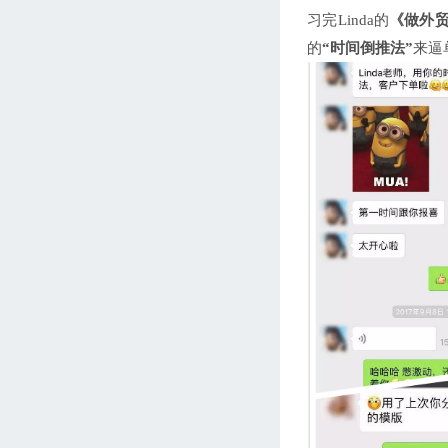
习完Linda的
《做外
的
“时间倒推法”
来逼