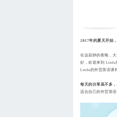
西语第七单元：我的家和商
务旅行
Leticia
105分钟
进度 0/7
西语第八单元：常用动介词
集锦
Leticia
133分钟
进度 0/10
2017年的夏天开
西语外贸商务专题
Leticia
241分钟
进度 0/21
在这寂静的夜晚，大
好，欢迎来到 Linda
Linda的外贸英语
每天的分享虽不多，
适合自己的外贸英语