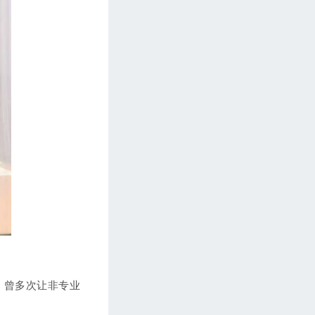
第257期 【英语基础篇】英语发音 弱读&
略读（二）
第258期 【linda闲话】最后一期，我们
一起谈谈心
s；曾多次让非专业