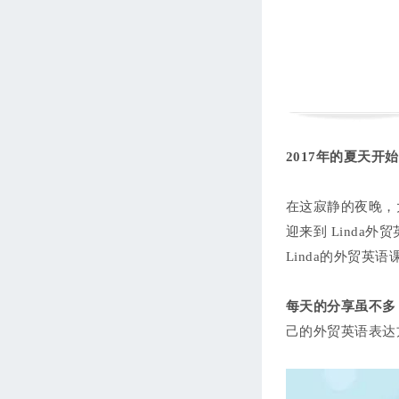
西语第七单元：我的家和商务
旅行
Leticia
105分钟
进度 0/7
西语第八单元：常用动介词集
锦
Leticia
133分钟
进度 0/10
西语外贸商务专题
2017年的夏天
Leticia
241分钟
进度 0/21
在这寂静的夜晚，
迎来到 Linda外贸
Linda的外贸英
每天的分享虽不多
己的外贸英语表达