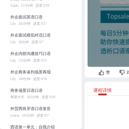
Linda
121分钟
进度 0/10
外企面试英语口语
Lily
202分钟
进度 0/17
外企面试模拟对话口语
Lily
50分钟
进度 0/7
外企内部沟通技巧口语
Lily
153分钟
进度 0/15
外企商务谈判场景再现
赞
Lily
100分钟
进度 0/10
课程详情
商务场景日语口语
帮课大学
102分钟
进度 0/10
外贸西班牙语口语发音
Leticia
102分钟
进度 0/7
西语第一单元：自我介绍