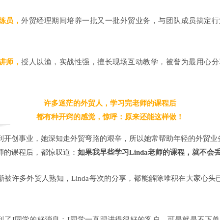
练员，
外贸经理期间培养一批又一批外贸业务，与团队成员搞定行
讲师，
授人以渔，实战性强，擅长现场互动教学，被誉为最用心分
许多迷茫的外贸人，学习完老师的课程后
都有种开窍的感觉，惊呼：原来还能这样做！
到开创事业，她深知走外贸弯路的艰辛，所以她常帮助年轻的外贸业
师的课程后，都惊叹道：
如果我早些学习Linda老师的课程，就不会
渐被许多外贸人熟知，Linda每次的分享，都能解除堆积在大家心头
就收到了J同学的好消息；J同学一直跟进得很好的客户，可是就是不下