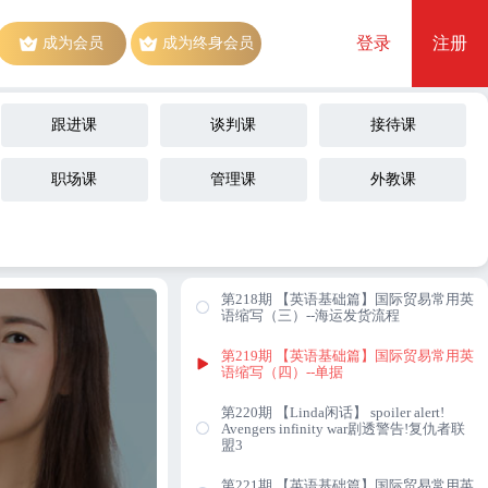
（二）
登录
注册
成为会员
成为终身会员
第213期 【人文旅游&饮食文化】乒乓球
Chinese Table Tennis
第214期 【Linda闲话】一日之计在于晨
跟进课
谈判课
接待课
第215期 【客户接待篇】新品推荐（三）
职场课
管理课
外教课
第216期 【英语基础篇】国际贸易常用英
语缩写（一）
第217期 【英语基础篇】国际贸易常用英
语缩写（二）
第218期 【英语基础篇】国际贸易常用英
语缩写（三）--海运发货流程
第219期 【英语基础篇】国际贸易常用英
语缩写（四）--单据
第220期 【Linda闲话】 spoiler alert!
Avengers infinity war剧透警告!复仇者联
盟3
第221期 【英语基础篇】国际贸易常用英