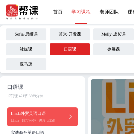
首页
学习课程
老师团队
课
Sofia·思维课
苔米·开发课
Molly·成长课
社媒课
口语课
参展课
亚马逊
口语课
17门课
421节
3869分钟
Linda外贸英语口语
Linda
1877分钟
进度 0/258
实战商务英语口语