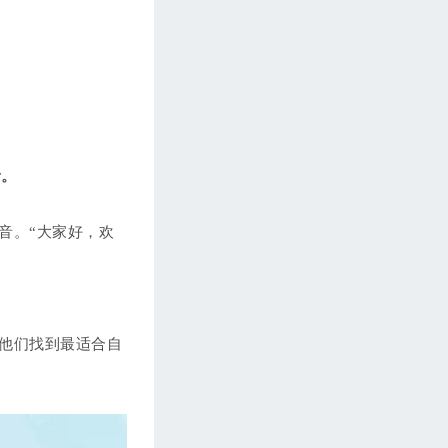
第239期 【人文旅游&饮食文化】你能吃
辣么？（二）
第240期 【客户接待篇】送行&送礼物
第241期 【外贸技巧篇】库存太多，怎么
清？（一）
第242期 【外贸技巧篇】库存太多，怎么
音。
清？（二）
第243期 【人文旅游&饮食文化】端午节
音。“大家好，欢
第244期 【Linda闲话】职场妈妈不容易
第245期 【英语基础篇】世界杯专业术语
&规则
第246期 【Linda闲话】世界杯
他们找到最适合自
第247期 【英语基础篇】世界杯--足球英
语词汇（一）
第248期 【英语基础篇】世界杯--足球英
语词汇（二）