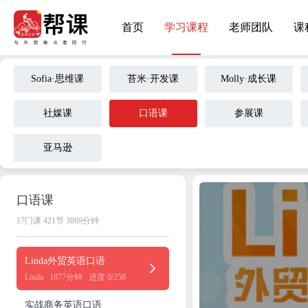
首页
学习课程
老师团队
课
Sofia·思维课
苔米·开发课
Molly·成长课
社媒课
口语课
参展课
亚马逊
口语课
17门课
421节
3869分钟
Linda外贸英语口语
Linda
1877分钟
进度 0/258
实战商务英语口语