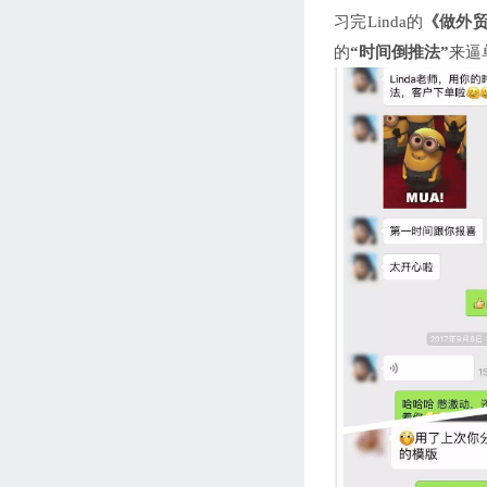
习完Linda的
《做外
的
“时间倒推法”
来逼