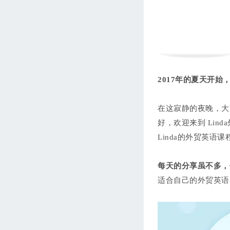
西语第七单元：我的家和商
务旅行
Leticia
105分钟
进度 0/7
西语第八单元：常用动介词
集锦
Leticia
133分钟
进度 0/10
2017年的夏天开
西语外贸商务专题
Leticia
241分钟
进度 0/21
在这寂静的夜晚，大
好，欢迎来到 Linda
Linda的外贸英语
每天的分享虽不多，
适合自己的外贸英语