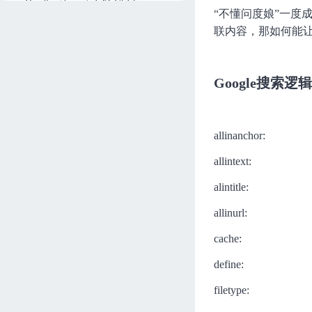
Handling buyer's EXCUSES
“不懂问度娘”一度
高效解决客户抗拒点
联内容，那如何能
阿道
121分钟
进度 0/9
Building connections beyond w
ords
Google搜索逻
Diego
179分钟
进度 0/13
allinanchor:
allintext:
alintitle:
allinurl:
cache:
define:
filetype: