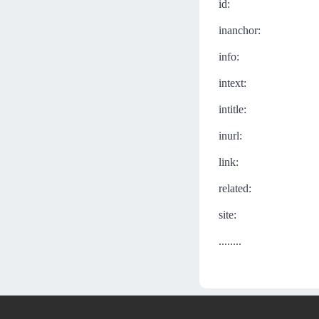
id:
inanchor:
info:
intext:
intitle:
inurl:
link:
related:
site:
........