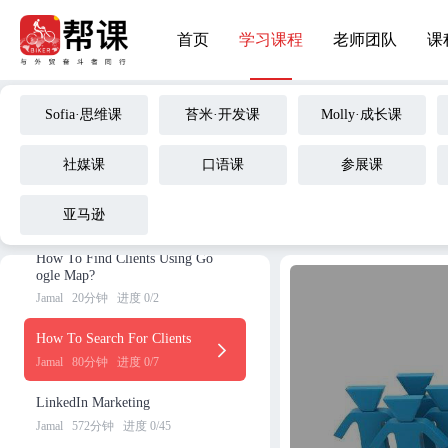
The New Age Of B2B Selling
首页
学习课程
老师团队
课
Jamal
125分钟
进度 0/8
Why Sales Are Using Social M
edia Marketing?
Sofia·思维课
苔米·开发课
Molly·成长课
Jamal
42分钟
进度 0/4
Boolean Search & Google X-R
社媒课
口语课
参展课
ay Search To Find LinkedIn Cl
ient
亚马逊
Jamal
34分钟
进度 0/3
How To Find Clients Using Go
ogle Map?
Jamal
20分钟
进度 0/2
How To Search For Clients
Jamal
80分钟
进度 0/7
LinkedIn Marketing
Jamal
572分钟
进度 0/45