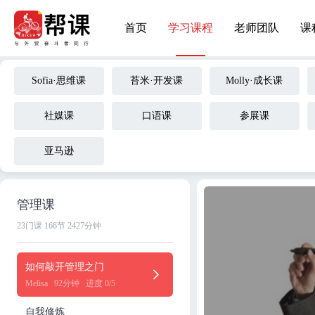
首页
学习课程
老师团队
课
Sofia·思维课
苔米·开发课
Molly·成长课
社媒课
口语课
参展课
亚马逊
管理课
23门课
166节
2427分钟
如何敲开管理之门
Melisa
92分钟
进度 0/5
自我修炼