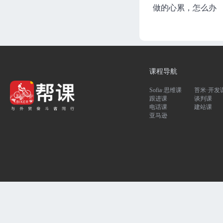
做的心累，怎么办
May
141分钟
进度 0/12
如何管理外贸电商团队
李林
103分钟
进度 0/5
不得不懂的团队组建知识
课程导航
Alice
107分钟
进度 0/6
Sofia·思维课
苔米·开发
如何招人
跟进课
谈判课
Alice
176分钟
进度 0/10
电话课
建站课
亚马逊
精准供应链管理与优化
Lily
242分钟
进度 0/27
国际贸易供应链解读
May
75分钟
进度 0/5
品牌海外营销
王瑶
113分钟
进度 0/7
如何设立海外子公司及仓储