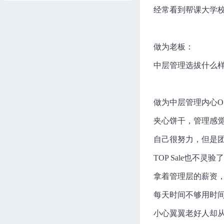
Melisa
74分钟
进度 0/4
经常看到帮课大学
会议流程
Melisa
76分钟
进度 0/6
做为老板：
有效沟通
中层管理选拔什么
Melisa
73分钟
进度 0/5
目标管理
做为中层管理内心O
Melisa
105分钟
进度 0/7
夹心饼干，管理感
资源和制度管理
Melisa
80分钟
进度 0/5
自己很努力，但是
薪酬体系
TOP Sale也不灵验
Melisa
100分钟
进度 0/6
拿着管理层的薪资
供应商管理
每天时间不够用时
Melisa
95分钟
进度 0/5
小心翼翼老好人却
打造外贸精英团队